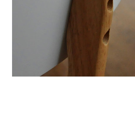
RELAX
APARTMÁN
Skvěle vybavený apartmán