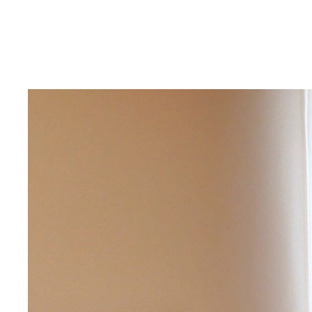
nabízející plný komfort
Vybavení