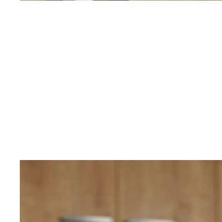
RELAX
APARTMÁN
Ubytování v lázeňské Třeboni s
komfortem domova
Rezervujte si termín