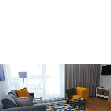
Užijte si plné pohodlí kousek od
lázní
Cena