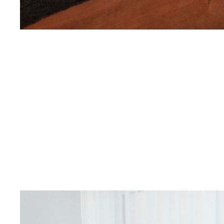
RELAX
APARTMÁN
Pohodlné a moderní ubytování
pro dva nebo pro rodinu
Apartmán