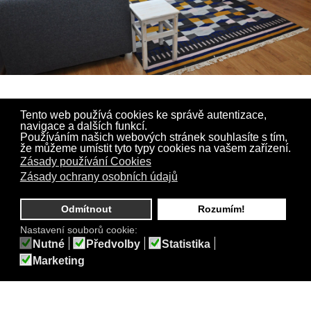
Tento web používá cookies ke správě autentizace,
Apartmán
navigace a dalších funkcí.
Používáním našich webových stránek souhlasíte s tím,
že můžeme umístit tyto typy cookies na vašem zařízení.
Zásady používání Cookies
Relax apartmán nabízí ubytování v moderním apartmánu ve
Zásady ochrany osobních údajů
zcela nově postaveném objektu v těsné blízkosti Lázní Aurora a
lázeňského parku, nedaleko od rybníka Svět a městské pláže a
zároveň v docházkové vzdálenosti od centra města. Apartmán
Odmítnout
Rozumím!
je umístěn v 2.podlaží (v objektu je výtah).
Nastavení souborů cookie:
Nutné
Předvolby
Statistika
Apartmán má bez terasy plochu 56m2, dispozici 2+kk a nabízí
Marketing
pohodlné ubytování až čtyřčlenné rodině nebo maximálně
komfortní ubytování dvěma osobám. V apartmánu je
samostatná ložnice o ploše 14m2 a obytná místnost o ploše